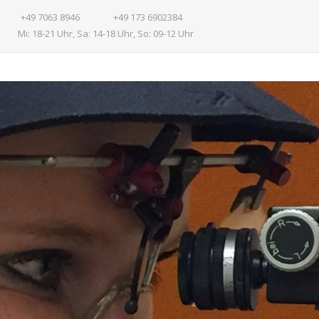
+49 7063 8946
+49 173 6902384
Mi: 18-21 Uhr, Sa: 14-18 Uhr, So: 09-12 Uhr