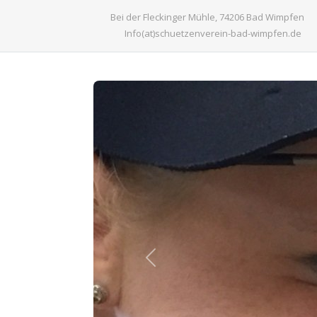
Bei der Fleckinger Mühle, 74206 Bad Wimpfen
Info(at)schuetzenverein-bad-wimpfen.de
Previous