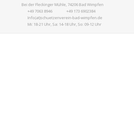
Bei der Fleckinger Mühle, 74206 Bad Wimpfen
+49 7063 8946
+49 173 6902384
Info(at)schuetzenverein-bad-wimpfen.de
Mi: 18-21 Uhr, Sa: 14-18 Uhr, So: 09-12 Uhr
Previous
Next